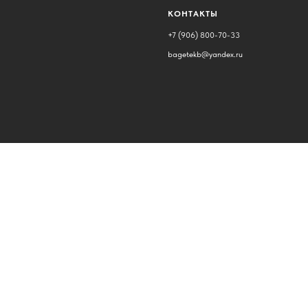
КОНТАКТЫ
+7 (906) 800-70-33
bagetekb@yandex.ru