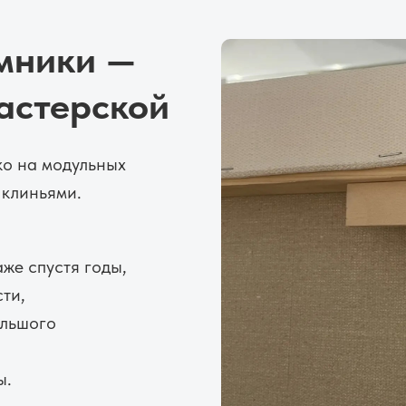
мники —
астерской
ко на модульных
 клиньями.
же спустя годы,
ти,
ольшого
ы.