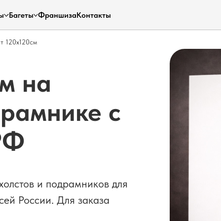
ы
Багеты
Франшиза
Контакты
ст 120х120см
см на
рамнике с
РФ
холстов и подрамников для
сей России. Для заказа